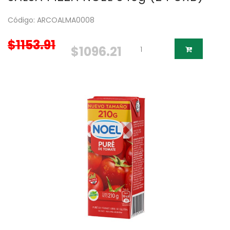
Código: ARCOALMA0008
$1153.91
$1096.21