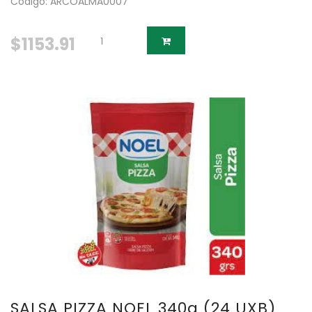
Código: ARCOALMA0007
$1153.91
SALSA PIZZA NOEL 340g (24 UXB)