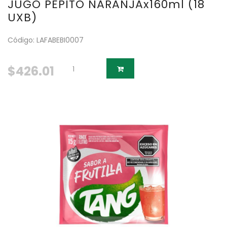
JUGO PEPITO NARANJAx160ml (18
UXB)
Código: LAFABEBI0007
$426.01