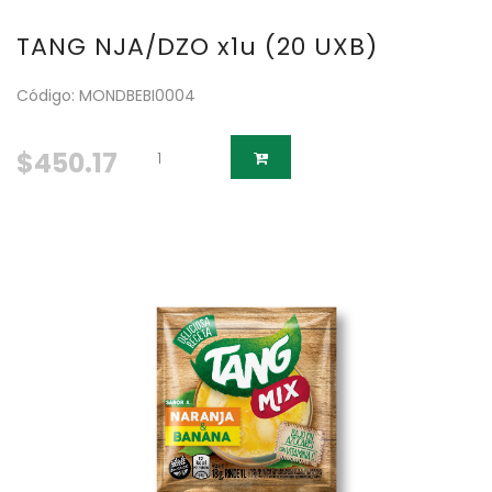
TANG NJA/DZO x1u (20 UXB)
Código: MONDBEBI0004
$450.17