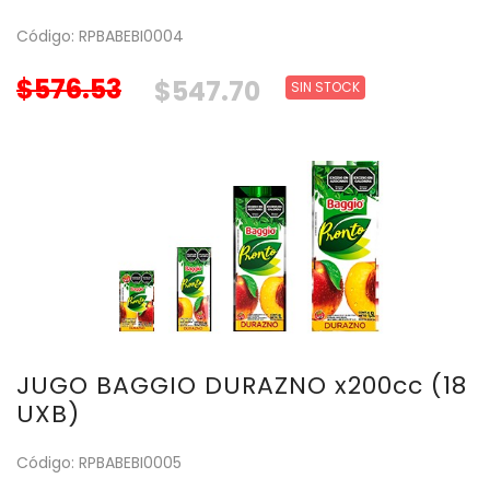
Código: RPBABEBI0004
$576.53
$547.70
SIN STOCK
JUGO BAGGIO DURAZNO x200cc (18
UXB)
Código: RPBABEBI0005