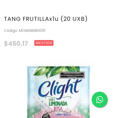
TANG FRUTILLAx1u (20 UXB)
Código: MONDBEBI0019
$450.17
SIN STOCK