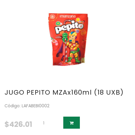
JUGO PEPITO MZAx160ml (18 UXB)
Código: LAFABEBI0002
$426.01