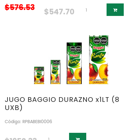
$576.53
$547.70
JUGO BAGGIO DURAZNO x1LT (8
UXB)
Código: RPBABEBI0006